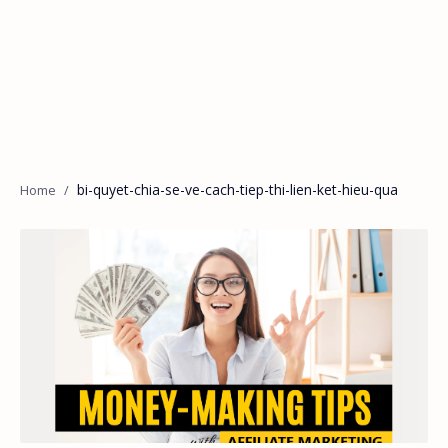
bi-quyet-chia-se-ve-cach-tiep-thi-lien-ket-hieu-qua