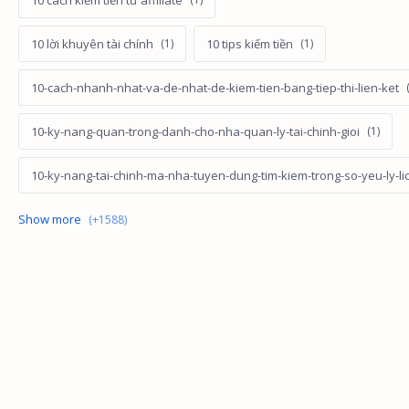
10 lời khuyên tài chính
10 tips kiếm tiền
10-cach-nhanh-nhat-va-de-nhat-de-kiem-tien-bang-tiep-thi-lien-ket
10-ky-nang-quan-trong-danh-cho-nha-quan-ly-tai-chinh-gioi
10-ky-nang-tai-chinh-ma-nha-tuyen-dung-tim-kiem-trong-so-yeu-ly-li
10-loi-khuyen-quan-trong-cho-viec-quan-ly-tai-chinh
10-loi-khuyen-tot-nhat-de-cai-thien-kha-nang-quan-ly-tai-chinh
10-loi-quen-thuoc-khi-bat-dau-kiem-tien-bang-tiep-thi-lien-ket
10-sai-lam-dau-tu-pho-bien-khong-the-bo-qua
10-sai-lam-ve-tien-bac-ma-moi-nguoi-thuong-mac-phai-khi-dau-tu