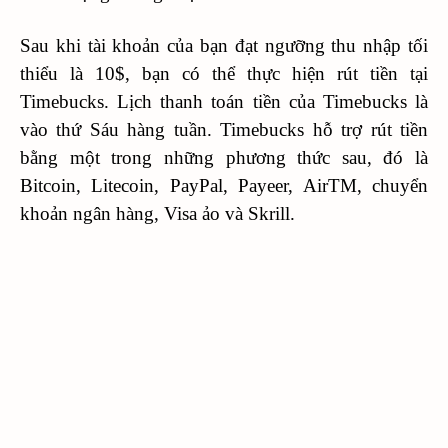
Sau khi tài khoản của bạn đạt ngưỡng thu nhập tối
thiểu là 10$, bạn có thể thực hiện rút tiền tại
Timebucks. Lịch thanh toán tiền của Timebucks là
vào thứ Sáu hàng tuần. Timebucks hỗ trợ rút tiền
bằng một trong những phương thức sau, đó là
Bitcoin, Litecoin, PayPal, Payeer, AirTM, chuyển
khoản ngân hàng, Visa ảo và Skrill.