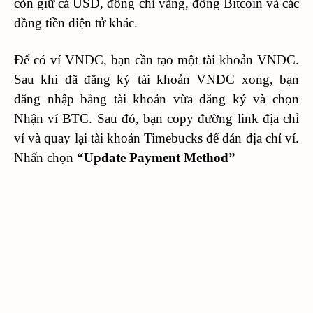
còn giữ cả USD, đồng chỉ vàng, đồng Bitcoin và các
đồng tiền điện tử khác.
Để có ví VNDC, bạn cần tạo một tài khoản VNDC.
Sau khi đã đăng ký tài khoản VNDC xong, bạn
đăng nhập bằng tài khoản vừa đăng ký và chọn
Nhận ví BTC. Sau đó, bạn copy đường link địa chỉ
ví và quay lại tài khoản Timebucks để dán địa chỉ ví.
Nhấn chọn
“Update Payment Method”