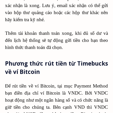
xác nhận là xong. Lưu ý, email xác nhận có thể gửi
vào hộp thư quảng cáo hoặc các hộp thư khác nên
hãy kiểm tra kỹ nhé.
Thêm tài khoản thanh toán xong, khi đủ số dư và
đến lịch hệ thống sẽ tự động gửi tiền cho bạn theo
hình thức thanh toán đã chọn.
Phương thức rút tiền từ Timebucks
về ví Bitcoin
Để rút tiền về ví Bitcoin, tại mục Payment Method
bạn điền địa chỉ ví Bitcoin là VNDC. Bởi VNDC
hoạt động như một ngân hàng số và có chức năng là
giữ tiền cho chúng ta. Bên cạnh VND thì VNDC