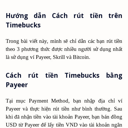
Hướng dẫn Cách rút tiền trên
Timebucks
Trong bài viết này, mình sẽ chỉ dẫn các bạn rút tiền
theo 3 phương thức được nhiều người sử dụng nhất
là sử dụng ví Payeer, Skrill và Bitcoin.
Cách rút tiền Timebucks bằng
Payeer
Tại mục Payment Method, bạn nhập địa chỉ ví
Payeer và thực hiện rút tiền như bình thường. Sau
khi đã nhận tiền vào tài khoản Payeer, bạn bán đồng
USD từ Payeer để lấy tiền VND vào tài khoản ngân