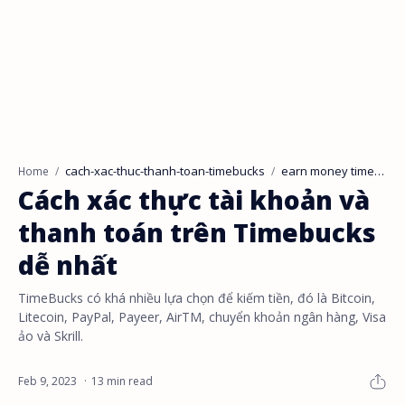
cach-xac-thuc-thanh-toan-timebucks
earn money timebucks
Home
Cách xác thực tài khoản và
thanh toán trên Timebucks
dễ nhất
TimeBucks có khá nhiều lựa chọn để kiếm tiền, đó là Bitcoin,
Litecoin, PayPal, Payeer, AirTM, chuyển khoản ngân hàng, Visa
ảo và Skrill.
13 min read