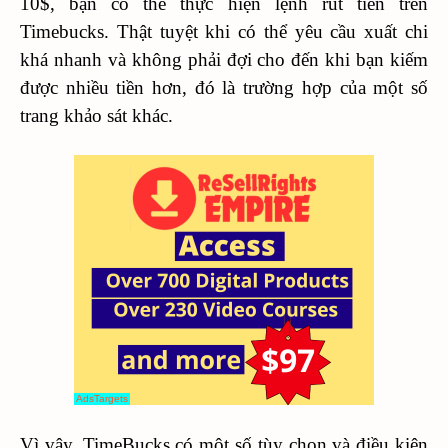
10$, bạn có thể thực hiện lệnh rút tiền trên
Timebucks. Thật tuyệt khi có thể yêu cầu xuất chi
khá nhanh và không phải đợi cho đến khi bạn kiếm
được nhiều tiền hơn, đó là trường hợp của một số
trang khảo sát khác.
Vì vậy, TimeBucks có một số tùy chọn và điều kiện