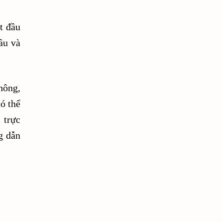
16-sai-lam-mac-phai-khi-kiem-tien-tu-youtube
t đầu
288 cơ hội và kế sách làm giàu
ầu và
2FA
5 phút tâm lý học
5-ky-nang-va-kinh-nghiem-co-the-giup-cac-chuyen-gia-tai-chi
hông,
5-meo-de-co-su-nghiep-thanh-cong-trong-quan-ly-tai-chinh
ó thể
 trực
7 cap do tu do tai chinh
g dẫn
9 ý tưởng marketing
a html tag
a like button
a tag html
adbtc đăng ký
add button network on blog