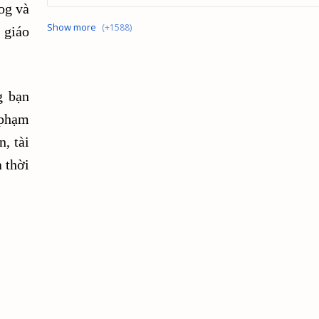
og và
10-loi-khuyen-quan-trong-cho-viec-quan-ly-tai-chinh
 giáo
10-loi-khuyen-tot-nhat-de-cai-thien-kha-nang-quan-ly-tai-chi
g bạn
10-loi-quen-thuoc-khi-bat-dau-kiem-tien-bang-tiep-thi-lien-ke
 phạm
10-sai-lam-dau-tu-pho-bien-khong-the-bo-qua
, tài
 thời
10-sai-lam-ve-tien-bac-ma-moi-nguoi-thuong-mac-phai-khi-d
10-y-tuong-hay-video-youtube-ve-tai-chinh
10-y-tuong-video-hai-huoc-tren-youtube
10-y-tuong-video-tren-youtube-danh-cho-bat-dong-san
10-y-tuong-video-tren-youtube-danh-cho-chuyen-gia-phan-