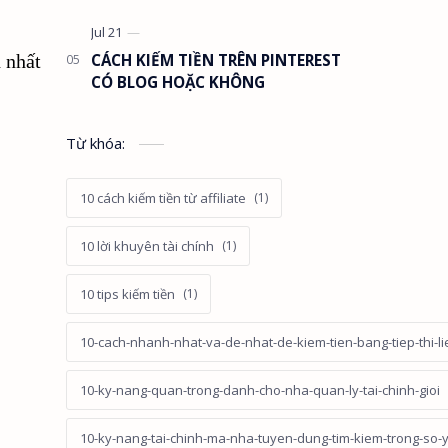
CÁCH KIẾM TIỀN TRÊN PINTEREST
h nhất
CÓ BLOG HOẶC KHÔNG
Từ khóa:
10 cách kiếm tiền từ affiliate
10 lời khuyên tài chính
10 tips kiếm tiền
10-cach-nhanh-nhat-va-de-nhat-de-kiem-tien-bang-tiep-thi-li
10-ky-nang-quan-trong-danh-cho-nha-quan-ly-tai-chinh-gioi
10-ky-nang-tai-chinh-ma-nha-tuyen-dung-tim-kiem-trong-so-ye