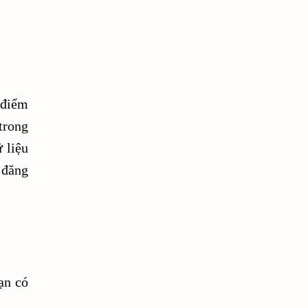
10-y-tuong-video-tren-youtube-danh-cho-nguoi-bien-tap-va-
10-y-tuong-video-tren-youtube-danh-cho-nguoi-choi-game
10-y-tuong-video-tren-youtube-danh-cho-nguoi-choi-tien-ao
 điểm
10-y-tuong-video-tren-youtube-danh-cho-nguoi-moi-bat-dau
trong
 liệu
10-y-tuong-video-tren-youtube-danh-cho-nha-dau-tu-thi-tru
 đăng
10-y-tuong-video-tren-youtube-danh-cho-the-thao
10-y-tuong-video-tren-youtube-danh-cho-thuong-mai-dien-tu
10-y-tuong-video-ve-cach-quan-ly-thoi-gian
101 lời khuyên tài chính cá nhân
ạn có