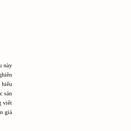
add link affiliate pinterest
adflex affiliate
adflex cpo
adflex là gì
adflex payment
AdsTargets
adsterra
u này
adsterra ads review
ghiên
adsterra cpa
 hiểu
c sản
adsterra direct link
 viết
adsterra là gì
affiliate
n giả
affiliate là gì
affiliate marketing