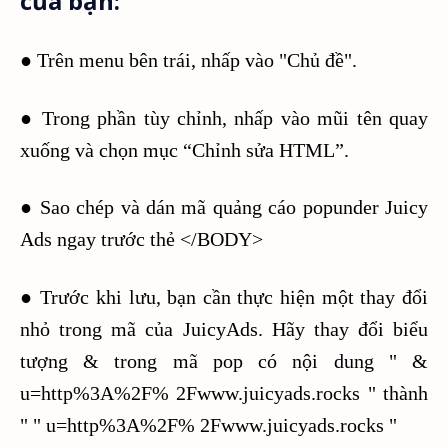
của bạn:
● Trên menu bên trái, nhấp vào "Chủ đề".
● Trong phần tùy chỉnh, nhấp vào mũi tên quay
xuống và chọn mục “Chỉnh sửa HTML”.
● Sao chép và dán mã quảng cáo popunder Juicy
Ads ngay trước thẻ </BODY>
● Trước khi lưu, bạn cần thực hiện một thay đổi
nhỏ trong mã của JuicyAds. Hãy thay đổi biểu
tượng & trong mã pop có nội dung " &
u=http%3A%2F% 2Fwww.juicyads.rocks " thành
" " u=http%3A%2F% 2Fwww.juicyads.rocks "