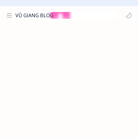
VŨ GIANG BLOG