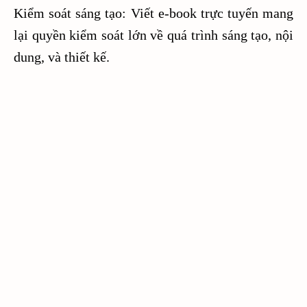
Kiểm soát sáng tạo: Viết e-book trực tuyến mang
lại quyền kiểm soát lớn về quá trình sáng tạo, nội
dung, và thiết kế.