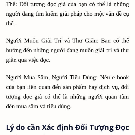
Thể: Đối tượng đọc giả của bạn có thể là những
người đang tìm kiếm giải pháp cho một vấn đề cụ
thể.
Người Muốn Giải Trí và Thư Giãn: Bạn có thể
hướng đến những người đang muốn giải trí và thư
giãn qua việc đọc.
Người Mua Sắm, Người Tiêu Dùng: Nếu e-book
của bạn liên quan đến sản phẩm hay dịch vụ, đối
tượng đọc giả có thể là những người quan tâm
đến mua sắm và tiêu dùng.
Lý do cần Xác định Đối Tượng Đọc