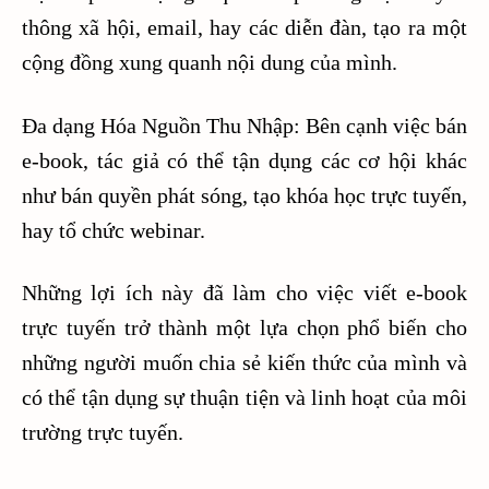
thông xã hội, email, hay các diễn đàn, tạo ra một
cộng đồng xung quanh nội dung của mình.
Đa dạng Hóa Nguồn Thu Nhập: Bên cạnh việc bán
e-book, tác giả có thể tận dụng các cơ hội khác
như bán quyền phát sóng, tạo khóa học trực tuyến,
hay tổ chức webinar.
Những lợi ích này đã làm cho việc viết e-book
trực tuyến trở thành một lựa chọn phổ biến cho
những người muốn chia sẻ kiến thức của mình và
có thể tận dụng sự thuận tiện và linh hoạt của môi
trường trực tuyến.