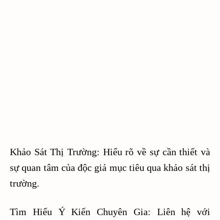
Khảo Sát Thị Trường: Hiểu rõ về sự cần thiết và
sự quan tâm của độc giả mục tiêu qua khảo sát thị
trường.
Tìm Hiểu Ý Kiến Chuyên Gia: Liên hệ với