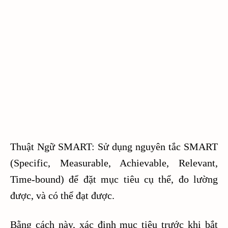
Thuật Ngữ SMART: Sử dụng nguyên tắc SMART
(Specific, Measurable, Achievable, Relevant,
Time-bound) để đặt mục tiêu cụ thể, đo lường
được, và có thể đạt được.
Bằng cách này, xác định mục tiêu trước khi bắt