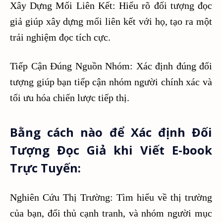
Xây Dựng Mối Liên Kết: Hiểu rõ đối tượng đọc
giả giúp xây dựng mối liên kết với họ, tạo ra một
trải nghiệm đọc tích cực.
Tiếp Cận Đúng Nguồn Nhóm: Xác định đúng đối
tượng giúp bạn tiếp cận nhóm người chính xác và
tối ưu hóa chiến lược tiếp thị.
Bằng cách nào để Xác định Đối
Tượng Đọc Giả khi Viết E-book
Trực Tuyến:
Nghiên Cứu Thị Trường: Tìm hiểu về thị trường
của bạn, đối thủ cạnh tranh, và nhóm người mục