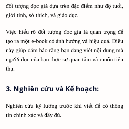
đối tượng đọc giả dựa trên đặc điểm như độ tuổi,
giới tính, sở thích, và giáo dục.
Việc hiểu rõ đối tượng đọc giả là quan trọng để
tạo ra một e-book có ảnh hưởng và hiệu quả. Điều
này giúp đảm bảo rằng bạn đang viết nội dung mà
người đọc của bạn thực sự quan tâm và muốn tiêu
thụ.
3. Nghiên cứu và Kế hoạch:
Nghiên cứu kỹ lưỡng trước khi viết để có thông
tin chính xác và đầy đủ.