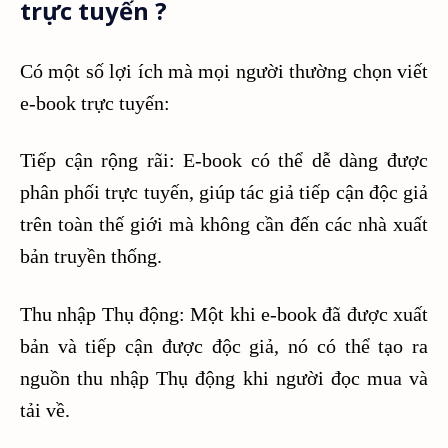
trực tuyến ?
Có một số lợi ích mà mọi người thường chọn viết
e-book trực tuyến:
Tiếp cận rộng rãi: E-book có thể dễ dàng được
phân phối trực tuyến, giúp tác giả tiếp cận độc giả
trên toàn thế giới mà không cần đến các nhà xuất
bản truyền thống.
Thu nhập Thụ động: Một khi e-book đã được xuất
bản và tiếp cận được độc giả, nó có thể tạo ra
nguồn thu nhập Thụ động khi người đọc mua và
tải về.