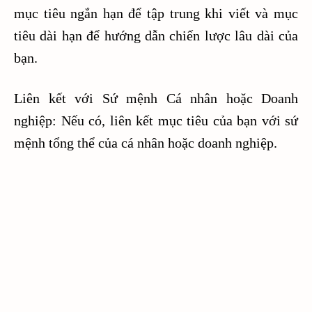
mục tiêu ngắn hạn để tập trung khi viết và mục
tiêu dài hạn để hướng dẫn chiến lược lâu dài của
bạn.
Liên kết với Sứ mệnh Cá nhân hoặc Doanh
nghiệp: Nếu có, liên kết mục tiêu của bạn với sứ
mệnh tổng thể của cá nhân hoặc doanh nghiệp.