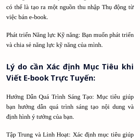
có thể là tạo ra một nguồn thu nhập Thụ động từ
việc bán e-book.
Phát triển Năng lực Kỹ năng: Bạn muốn phát triển
và chia sẻ năng lực kỹ năng của mình.
Lý do cần Xác định Mục Tiêu khi
Viết E-book Trực Tuyến:
Hướng Dẫn Quá Trình Sáng Tạo: Mục tiêu giúp
bạn hướng dẫn quá trình sáng tạo nội dung và
định hình ý tưởng của bạn.
Tập Trung và Linh Hoạt: Xác định mục tiêu giúp