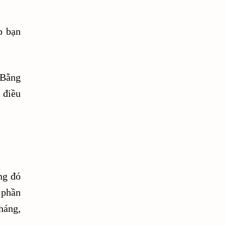
add link affiliate pinterest
p bạn
adflex affiliate
adflex cpo
adflex là gì
adflex payment
 Bằng
AdsTargets
adsterra
 điều
adsterra ads review
adsterra cpa
adsterra direct link
ng đó
adsterra là gì
affiliate
 phần
háng,
affiliate là gì
affiliate marketing