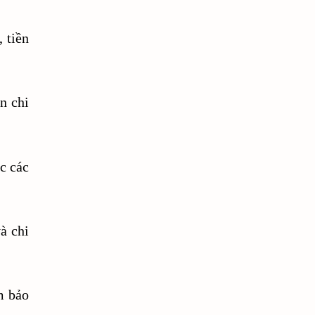
16-sai-lam-mac-phai-khi-kiem-tien-tu-youtube
, tiền
288 cơ hội và kế sách làm giàu
2FA
5 phút tâm lý học
n chi
5-ky-nang-va-kinh-nghiem-co-the-giup-cac-chuyen-gia-tai-chi
5-meo-de-co-su-nghiep-thanh-cong-trong-quan-ly-tai-chinh
c các
7 cap do tu do tai chinh
9 ý tưởng marketing
a html tag
à chi
a like button
a tag html
adbtc đăng ký
m bảo
add button network on blog