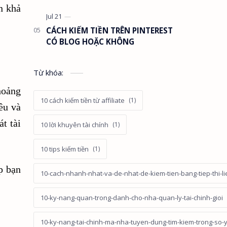
n khả
CÁCH KIẾM TIỀN TRÊN PINTEREST
CÓ BLOG HOẶC KHÔNG
Từ khóa:
hoảng
10 cách kiếm tiền từ affiliate
êu và
t tài
10 lời khuyên tài chính
10 tips kiếm tiền
p bạn
10-cach-nhanh-nhat-va-de-nhat-de-kiem-tien-bang-tiep-thi-li
10-ky-nang-quan-trong-danh-cho-nha-quan-ly-tai-chinh-gioi
10-ky-nang-tai-chinh-ma-nha-tuyen-dung-tim-kiem-trong-so-ye