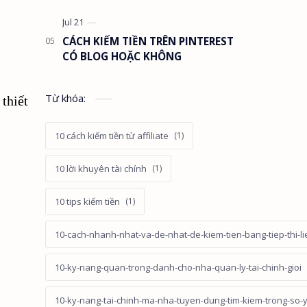
CÁCH KIẾM TIỀN TRÊN PINTEREST
CÓ BLOG HOẶC KHÔNG
Từ khóa:
thiết
10 cách kiếm tiền từ affiliate
10 lời khuyên tài chính
10 tips kiếm tiền
10-cach-nhanh-nhat-va-de-nhat-de-kiem-tien-bang-tiep-thi-li
10-ky-nang-quan-trong-danh-cho-nha-quan-ly-tai-chinh-gioi
10-ky-nang-tai-chinh-ma-nha-tuyen-dung-tim-kiem-trong-so-ye