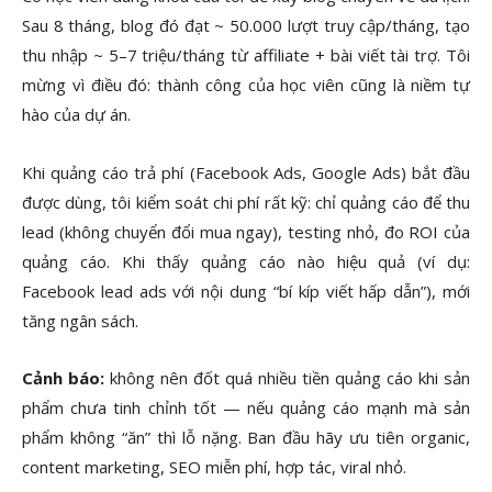
Sau 8 tháng, blog đó đạt ~ 50.000 lượt truy cập/tháng, tạo
thu nhập ~ 5–7 triệu/tháng từ affiliate + bài viết tài trợ. Tôi
mừng vì điều đó: thành công của học viên cũng là niềm tự
hào của dự án.
Khi quảng cáo trả phí (Facebook Ads, Google Ads) bắt đầu
được dùng, tôi kiểm soát chi phí rất kỹ: chỉ quảng cáo để thu
lead (không chuyển đổi mua ngay), testing nhỏ, đo ROI của
quảng cáo. Khi thấy quảng cáo nào hiệu quả (ví dụ:
Facebook lead ads với nội dung “bí kíp viết hấp dẫn”), mới
tăng ngân sách.
Cảnh báo:
không nên đốt quá nhiều tiền quảng cáo khi sản
phẩm chưa tinh chỉnh tốt — nếu quảng cáo mạnh mà sản
phẩm không “ăn” thì lỗ nặng. Ban đầu hãy ưu tiên organic,
content marketing, SEO miễn phí, hợp tác, viral nhỏ.