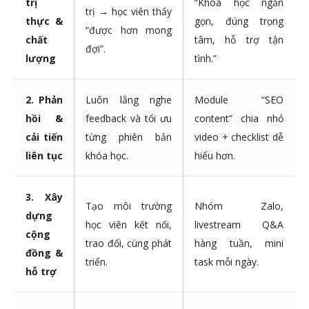
trị
“Khóa học ngắn
trị → học viên thấy
thực &
gọn, đúng trọng
“được hơn mong
chất
tâm, hỗ trợ tận
đợi”.
lượng
tình.”
2. Phản
Luôn lắng nghe
Module “SEO
hồi &
feedback và tối ưu
content” chia nhỏ
cải tiến
từng phiên bản
video + checklist dễ
liên tục
khóa học.
hiểu hơn.
3. Xây
Tạo môi trường
Nhóm Zalo,
dựng
học viên kết nối,
livestream Q&A
cộng
trao đổi, cùng phát
hàng tuần, mini
đồng &
triển.
task mỗi ngày.
hỗ trợ