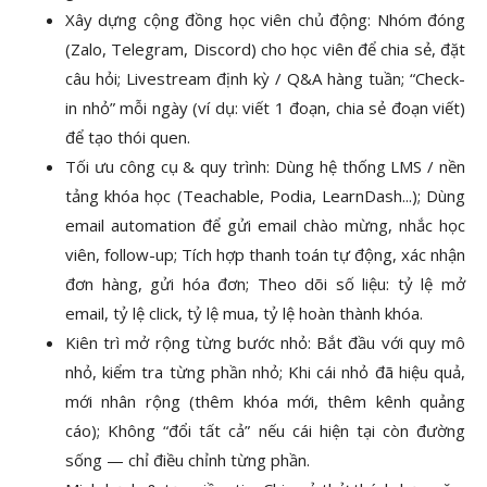
Xây dựng cộng đồng học viên chủ động: Nhóm đóng
(Zalo, Telegram, Discord) cho học viên để chia sẻ, đặt
câu hỏi; Livestream định kỳ / Q&A hàng tuần; “Check-
in nhỏ” mỗi ngày (ví dụ: viết 1 đoạn, chia sẻ đoạn viết)
để tạo thói quen.
Tối ưu công cụ & quy trình: Dùng hệ thống LMS / nền
tảng khóa học (Teachable, Podia, LearnDash...); Dùng
email automation để gửi email chào mừng, nhắc học
viên, follow-up; Tích hợp thanh toán tự động, xác nhận
đơn hàng, gửi hóa đơn; Theo dõi số liệu: tỷ lệ mở
email, tỷ lệ click, tỷ lệ mua, tỷ lệ hoàn thành khóa.
Kiên trì mở rộng từng bước nhỏ: Bắt đầu với quy mô
nhỏ, kiểm tra từng phần nhỏ; Khi cái nhỏ đã hiệu quả,
mới nhân rộng (thêm khóa mới, thêm kênh quảng
cáo); Không “đổi tất cả” nếu cái hiện tại còn đường
sống — chỉ điều chỉnh từng phần.