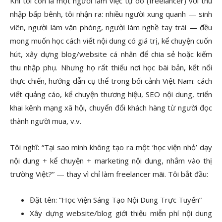
Khi tôi còn là một người làm việc tự do (freelancer) với thu
nhập bấp bênh, tôi nhận ra: nhiều người xung quanh — sinh
viên, người làm văn phòng, người làm nghề tay trái — đều
mong muốn học cách viết nội dung có giá trị, kể chuyện cuốn
hút, xây dựng blog/website cá nhân để chia sẻ hoặc kiếm
thu nhập phụ. Nhưng họ rất thiếu nơi học bài bản, kết nối
thực chiến, hướng dẫn cụ thể trong bối cảnh Việt Nam: cách
viết quảng cáo, kể chuyện thương hiệu, SEO nội dung, triển
khai kênh mạng xã hội, chuyển đổi khách hàng từ người đọc
thành người mua, v.v.
Tôi nghĩ: “Tại sao mình không tạo ra một ‘học viện nhỏ’ dạy
nội dung + kể chuyện + marketing nội dung, nhắm vào thị
trường Việt?” — thay vì chỉ làm freelancer mãi. Tôi bắt đầu:
Đặt tên: “Học Viện Sáng Tạo Nội Dung Trực Tuyến”
Xây dựng website/blog giới thiệu miễn phí nội dung