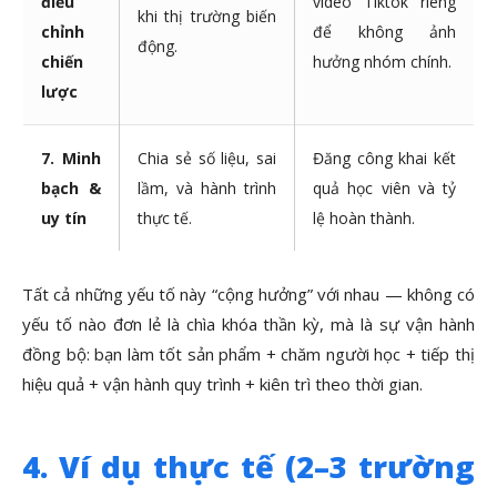
điều
video Tiktok riêng
khi thị trường biến
chỉnh
để không ảnh
động.
chiến
hưởng nhóm chính.
lược
7. Minh
Chia sẻ số liệu, sai
Đăng công khai kết
bạch &
lầm, và hành trình
quả học viên và tỷ
uy tín
thực tế.
lệ hoàn thành.
Tất cả những yếu tố này “cộng hưởng” với nhau — không có
yếu tố nào đơn lẻ là chìa khóa thần kỳ, mà là sự vận hành
đồng bộ: bạn làm tốt sản phẩm + chăm người học + tiếp thị
hiệu quả + vận hành quy trình + kiên trì theo thời gian.
4. Ví dụ thực tế (2–3 trường