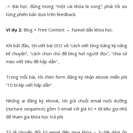
-> Bài học: đừng mong “một cái khóa là xong”; phải tối ưu
từng phiên bản dựa trên feedback.
Ví dụ 2:
Blog + Free Content → Funnel dẫn khóa học.
Khi bắt đầu, tôi viết bài SEO về “cách viết blog bằng kỹ năng
kể chuyện”, “cách chọn chủ đề blog hút người đọc”, “chia sẻ
mẹo viết tiêu đề hấp dẫn”...
Trong mỗi bài, tôi chèn form đăng ký nhận ebook miễn phí
“10 bí kíp viết hấp dẫn”.
Những ai đăng ký ebook, tôi gửi chuỗi email nuôi dưỡng
(nurture sequence) gồm 5 email với giá trị + lời kêu gọi nhỏ
để tham gia khóa học trả phí.
Tỷ lệ chuyển đổi từ email đến mua khóa ~ 3–5% (khá ổn