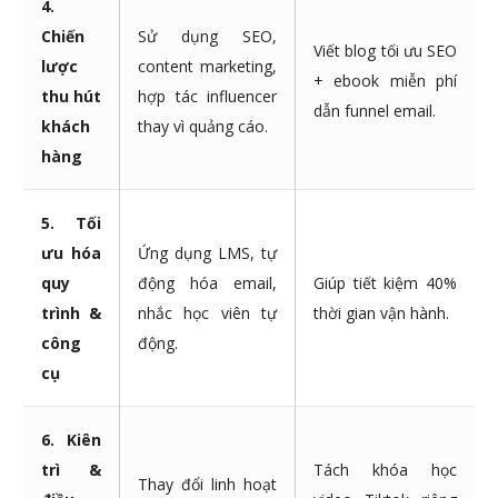
4.
Chiến
Sử dụng SEO,
Viết blog tối ưu SEO
lược
content marketing,
+ ebook miễn phí
thu hút
hợp tác influencer
dẫn funnel email.
khách
thay vì quảng cáo.
hàng
5. Tối
ưu hóa
Ứng dụng LMS, tự
quy
động hóa email,
Giúp tiết kiệm 40%
trình &
nhắc học viên tự
thời gian vận hành.
công
động.
cụ
6. Kiên
trì &
Tách khóa học
Thay đổi linh hoạt