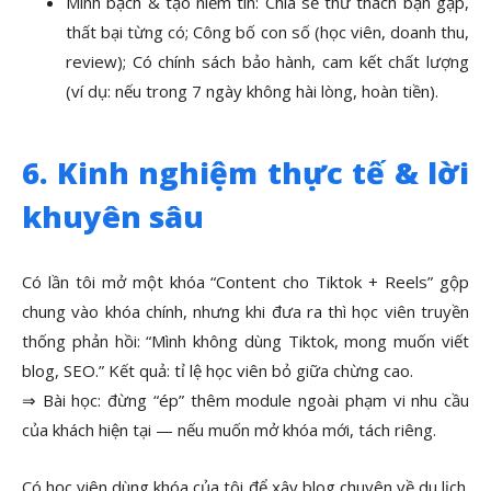
Minh bạch & tạo niềm tin: Chia sẻ thử thách bạn gặp,
thất bại từng có; Công bố con số (học viên, doanh thu,
review); Có chính sách bảo hành, cam kết chất lượng
(ví dụ: nếu trong 7 ngày không hài lòng, hoàn tiền).
6. Kinh nghiệm thực tế & lời
khuyên sâu
Có lần tôi mở một khóa “Content cho Tiktok + Reels” gộp
chung vào khóa chính, nhưng khi đưa ra thì học viên truyền
thống phản hồi: “Mình không dùng Tiktok, mong muốn viết
blog, SEO.” Kết quả: tỉ lệ học viên bỏ giữa chừng cao.
⇒ Bài học: đừng “ép” thêm module ngoài phạm vi nhu cầu
của khách hiện tại — nếu muốn mở khóa mới, tách riêng.
Có học viên dùng khóa của tôi để xây blog chuyên về du lịch.