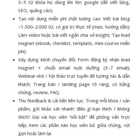
3–5 từ khóa họ dùng khi tìm google (để viết blog,
SEO, quảng cáo).
Tạo nội dung miễn phí chất lượng cao: Viết bài blog
~1.500–2.000 từ, có giá trị thực tế (mẹo, hướng dẫn);
Làm video hoặc bài viết ngắn chia sẻ insight; Tạo lead
magnet (ebook, checklist, template, mini-course miễn
phí).
Xây dựng kênh chuyển đổi: Form đăng ký nhận lead
magnet + chuỗi email nuôi dưỡng (3–7 email);
Webinar nhỏ / hội thảo trực tuyến để tương tác & dẫn
khách; Trang bán / landing page rõ ràng, có bằng
chứng, review, FAQ.
Thu feedback & cải tiến liên tục: Trong mỗi khóa / sản
phẩm, gửi khảo sát nhanh: điều gì bạn thích / không
thích? Gọi vài học viên “nổi bật” để phỏng vấn trực
tiếp; Xem các phần nào học viên bỏ giữa chừng, rút
gọn hoặc làm lại.